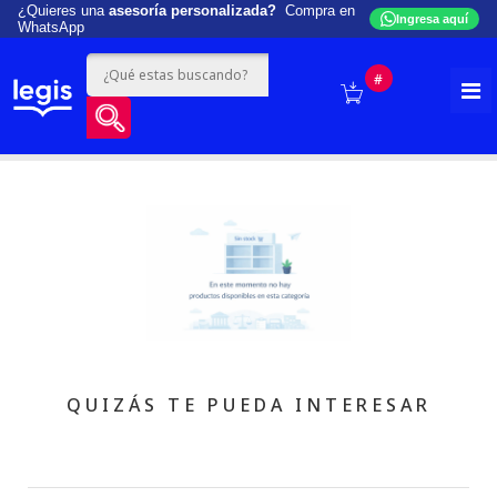
¿Quieres una
asesoría personalizada?
Compra en
Ingresa aquí
WhatsApp
#
QUIZÁS TE PUEDA INTERESAR