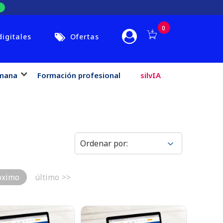
0
digitales
Ofertas
mana
Formación profesional
silvIA
óximo
último