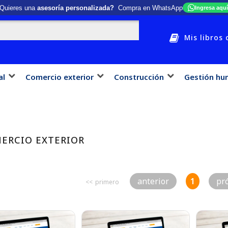
Quieres una
asesoría personalizada?
Compra en WhatsApp
Ingresa aquí
Mis libros 
al
Comercio exterior
Construcción
Gestión hu
ERCIO EXTERIOR
Anterior
1
Pr