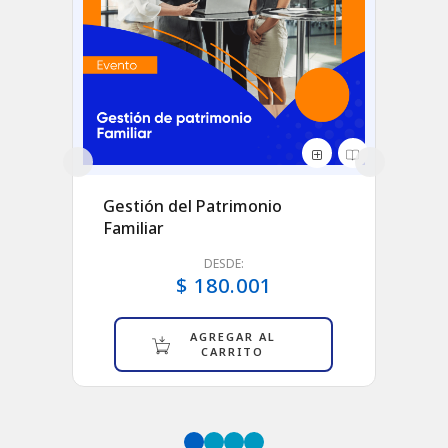
vo
Gestión del Patrimonio
Nueva
retos
Familiar
Supe
 de la
DESDE:
$ 180.001
AGREGAR AL
CARRITO