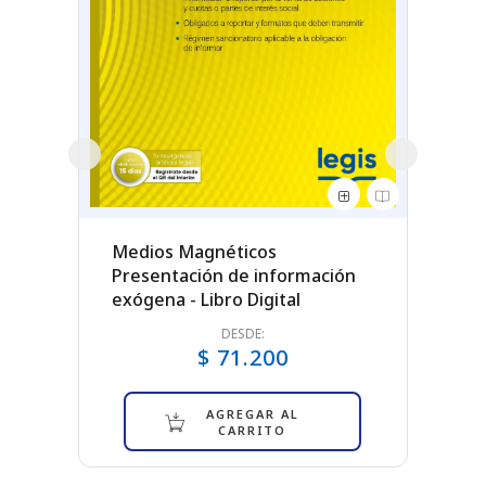
Medios Magnéticos
Guía 
gital
Presentación de información
Renta
exógena - Libro Digital
DESDE:
$ 71.200
AGREGAR AL
CARRITO