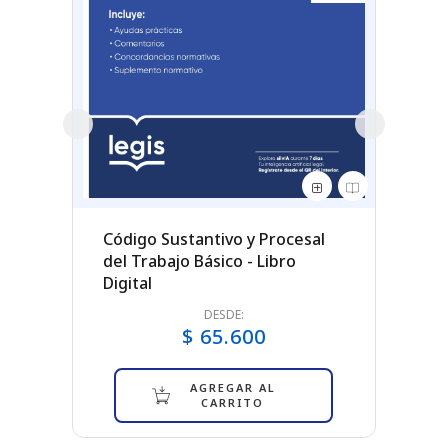
so
Código Sustantivo y Procesal
Códig
del Trabajo Básico - Libro
Proc
Digital
2026 
DESDE:
$ 65.600
AGREGAR AL
CARRITO