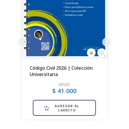
Códig
| Lib
Unive
Código Civil 2026 | Colección
taria
Universitaria
DESDE:
vo
$ 41.000
AGREGAR AL
CARRITO