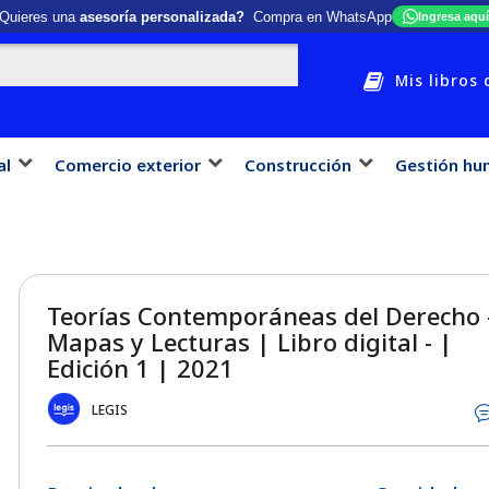
Quieres una
asesoría personalizada?
Compra en WhatsApp
Ingresa aquí
Mis libros 
al
Comercio exterior
Construcción
Gestión hu
Teorías Contemporáneas del Derecho 
Mapas y Lecturas | Libro digital - |
Edición 1 | 2021
LEGIS