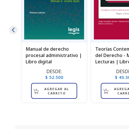
tación
Manual de derecho
Teorías Conte
as
procesal administrativo |
del Derecho - 
Libro digital
Lecturas | Libro
DESDE:
DESDE
$ 52.500
$ 40.3
AGREGAR AL
AGREGA
CARRITO
CARR