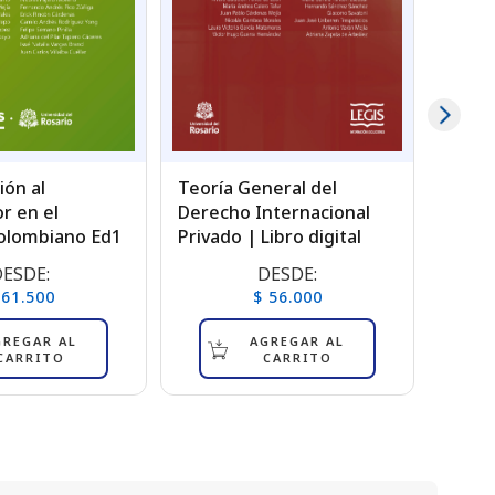
ión al
Teoría General del
Derec
r en el
Derecho Internacional
Colom
olombiano Ed1
Privado | Libro digital
digita
ESDE:
DESDE:
 61.500
$ 56.000
GREGAR AL
AGREGAR AL
CARRITO
CARRITO