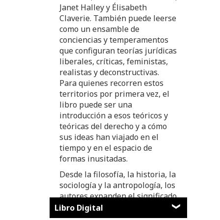
Janet Halley y Élisabeth
Claverie. También puede leerse
como un ensamble de
conciencias y temperamentos
que configuran teorías jurídicas
liberales, críticas, feministas,
realistas y deconstructivas.
Para quienes recorren estos
territorios por primera vez, el
libro puede ser una
introducción a esos teóricos y
teóricas del derecho y a cómo
sus ideas han viajado en el
tiempo y en el espacio de
formas inusitadas.
Desde la filosofía, la historia, la
sociología y la antropología, los
autores expanden el significado
de la teoría del derecho y su
Libro Digital
ámbito de aplicación. Ellos son: