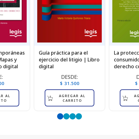
mporáneas
Guía práctica para el
La protecc
Mapas y
ejercicio del litigio | Libro
consumido
 digital
digital
derecho c
:
DESDE:
D
00
$ 31.500
$
R AL
AGREGAR AL
A
ITO
CARRITO