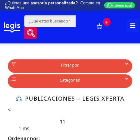
¿Quieres una
asesoría personalizada?
Compra en
Ingresa aquí
WhatsApp
#
Filtrar por
Categorias
PUBLICACIONES – LEGIS XPERTA
<
11
Produtos encontrados:
Resultado da Pesquisa por:
1 ms
en
Ordenar por: