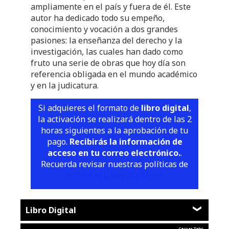
ampliamente en el país y fuera de él. Este
autor ha dedicado todo su empeño,
conocimiento y vocación a dos grandes
pasiones: la enseñanza del derecho y la
investigación, las cuales han dado como
fruto una serie de obras que hoy día son
referencia obligada en el mundo académico
y en la judicatura.
Si adquieres el formato de
libro digital
,
la activación se realizará dentro de las 2
horas siguientes a la aprobación de tu
pago.
Recibirás la información de
acceso en tu correo electrónico.
.
Recuerda revisar nuestras políticas de
entregas y devoluciones
Libro Digital
Cerrar Tabs