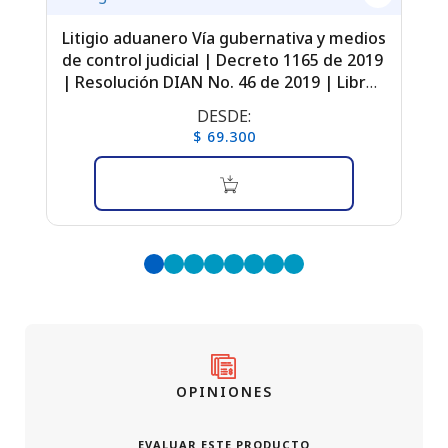
Litigio aduanero Vía gubernativa y medios
Re
de control judicial | Decreto 1165 de 2019
ma
| Resolución DIAN No. 46 de 2019 | Libro
co
digital
DESDE:
$ 69.300
OPINIONES
EVALUAR ESTE PRODUCTO