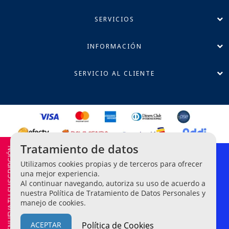
SERVICIOS
INFORMACIÓN
SERVICIO AL CLIENTE
Tratamiento de datos
RENUEVA TU SUSCRIPCIÓN
Política de Privacidad
Utilizamos cookies propias y de terceros para ofrecer
Términos y Condiciones
una mejor experiencia.
Al continuar navegando, autoriza su uso de acuerdo a
Línea Ética de Denuncias
nuestra Política de Tratamiento de Datos Personales y
manejo de cookies.
Legis Editores S.A. NIT 860-042-209-2.
© Todos los derechos
reservados
ACEPTAR
Política de Cookies