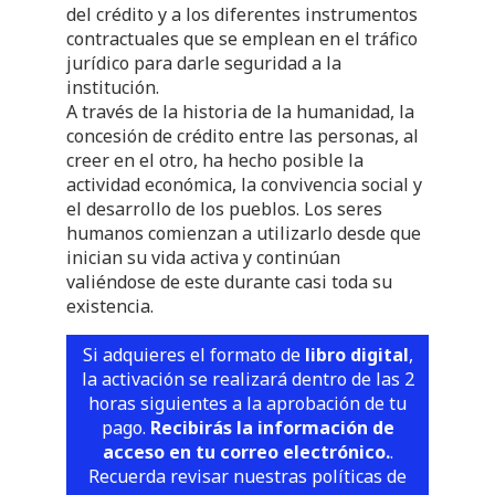
del crédito y a los diferentes instrumentos
contractuales que se emplean en el tráfico
jurídico para darle seguridad a la
institución.
A través de la historia de la humanidad, la
concesión de crédito entre las personas, al
creer en el otro, ha hecho posible la
actividad económica, la convivencia social y
el desarrollo de los pueblos. Los seres
humanos comienzan a utilizarlo desde que
inician su vida activa y continúan
valiéndose de este durante casi toda su
existencia.
Si adquieres el formato de
libro digital
,
la activación se realizará dentro de las 2
horas siguientes a la aprobación de tu
pago.
Recibirás la información de
acceso en tu correo electrónico.
.
Recuerda revisar nuestras políticas de