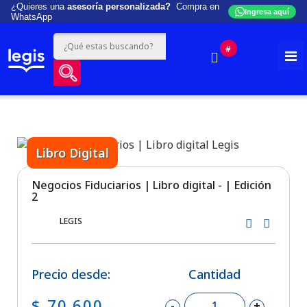
¿Quieres una
asesoría personalizada?
Compra en
Ingresa aquí
WhatsApp
#
Libro Digital
Negocios Fiduciarios | Libro digital - | Edición
2
LEGIS
Precio desde:
Cantidad
$ 70.600
-
+