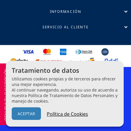
INFORMACIÓN
SERVICIO AL CLIENTE
Tratamiento de datos
RENUEVA TU SUSCRIPCIÓN
Política de Privacidad
Utilizamos cookies propias y de terceros para ofrecer
Términos y Condiciones
una mejor experiencia.
Al continuar navegando, autoriza su uso de acuerdo a
Línea Ética de Denuncias
nuestra Política de Tratamiento de Datos Personales y
manejo de cookies.
Legis Editores S.A. NIT 860-042-209-2.
© Todos los derechos
reservados
ACEPTAR
Política de Cookies
Empowered By