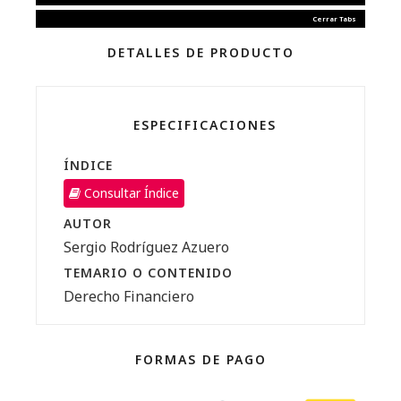
Cerrar Tabs
https://librosdigitales.legis.co/reader/negocios-
fiduciarios-1601052209?preview=true
DETALLES DE PRODUCTO
ESPECIFICACIONES
ÍNDICE
Consultar Índice
AUTOR
Sergio Rodríguez Azuero
TEMARIO O CONTENIDO
Derecho Financiero
FORMAS DE PAGO