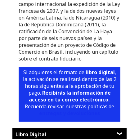
campo internacional la expedición de la Ley
francesa de 2007, y la de dos nuevas leyes
en América Latina, la de Nicaragua (2010) y
la de República Dominicana (2011), la
ratificación de la Convención de La Haya
por parte de seis nuevos países y la
presentación de un proyecto de Código de
Comercio en Brasil, incluyendo un capítulo
sobre el contrato fiduciario
Si adquieres el formato de
libro digital
,
la activación se realizará dentro de las 2
horas siguientes a la aprobación de tu
pago.
Recibirás la información de
acceso en tu correo electrónico.
.
Recuerda revisar nuestras políticas de
entregas y devoluciones
Libro Digital