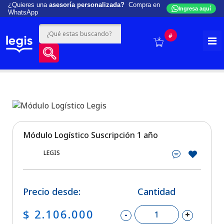
¿Quieres una
asesoría personalizada?
Compra en
Ingresa aquí
WhatsApp
#
Módulo Logístico Suscripción 1 año
LEGIS
Precio desde:
Cantidad
$ 2.106.000
-
+