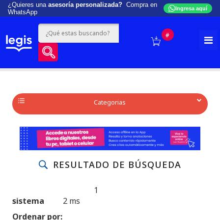
¿Quieres una
asesoría personalizada?
Compra en
Ingresa aquí
WhatsApp
#
Categorias
RESULTADO DE BÚSQUEDA
1
Produtos encontrados:
Resultado da Pesquisa por:
sistema
2 ms
en
Ordenar por: