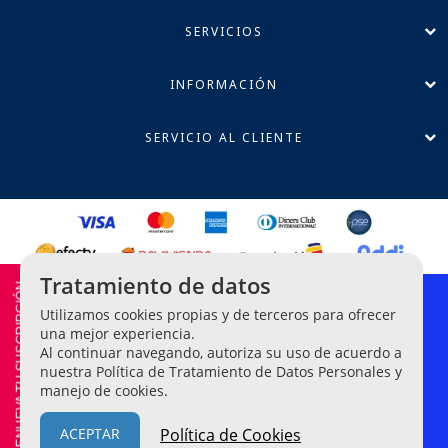
SERVICIOS
INFORMACIÓN
SERVICIO AL CLIENTE
Tratamiento de datos
RENUEVA TU SUSCRIPCIÓN
Política de Privacidad
Utilizamos cookies propias y de terceros para ofrecer
Términos y Condiciones
una mejor experiencia.
Al continuar navegando, autoriza su uso de acuerdo a
Línea Ética de Denuncias
nuestra Política de Tratamiento de Datos Personales y
manejo de cookies.
Legis Editores S.A. NIT 860-042-209-2.
© Todos los derechos
reservados
ACEPTAR
Política de Cookies