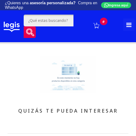
¿Quieres una
asesoría personalizada?
Compra en
Ingresa aquí
WhatsApp
#
QUIZÁS TE PUEDA INTERESAR