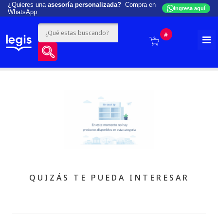
¿Quieres una
asesoría personalizada?
Compra en
Ingresa aquí
WhatsApp
#
QUIZÁS TE PUEDA INTERESAR