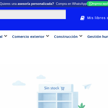
Quieres una
asesoría personalizada?
Compra en WhatsApp
Ingresa aquí
Mis libros 
al
Comercio exterior
Construcción
Gestión hu