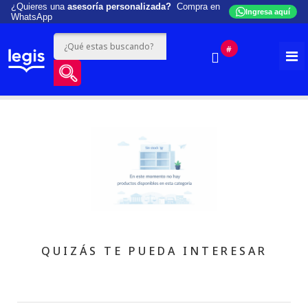
¿Quieres una
asesoría personalizada?
Compra en
Ingresa aquí
WhatsApp
#
QUIZÁS TE PUEDA INTERESAR