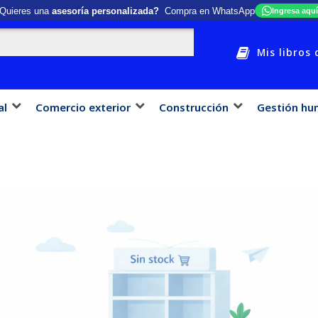
Quieres una
asesoría personalizada?
Compra en WhatsApp
Ingresa aquí
Mis libros 
al
Comercio exterior
Construcción
Gestión hu