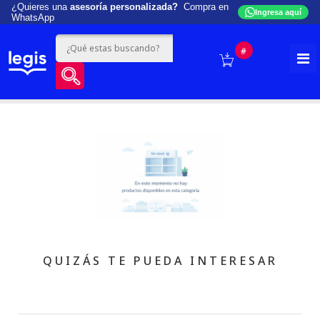
¿Quieres una
asesoría personalizada?
Compra en
Ingresa aquí
WhatsApp
#
QUIZÁS TE PUEDA INTERESAR