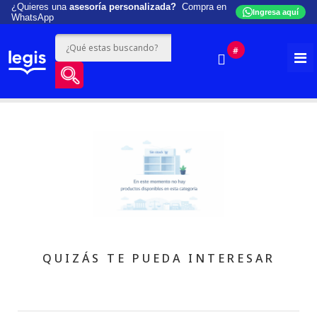
¿Quieres una
asesoría personalizada?
Compra en
Ingresa aquí
WhatsApp
#
QUIZÁS TE PUEDA INTERESAR