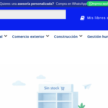
Quieres una
asesoría personalizada?
Compra en WhatsApp
Ingresa aquí
Mis libros 
al
Comercio exterior
Construcción
Gestión hu