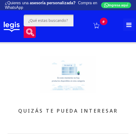
¿Quieres una
asesoría personalizada?
Compra en
Ingresa aquí
WhatsApp
#
QUIZÁS TE PUEDA INTERESAR