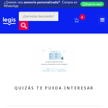
¿Quieres una
asesoría personalizada?
Compra en
Ingresa aquí
WhatsApp
#
QUIZÁS TE PUEDA INTERESAR