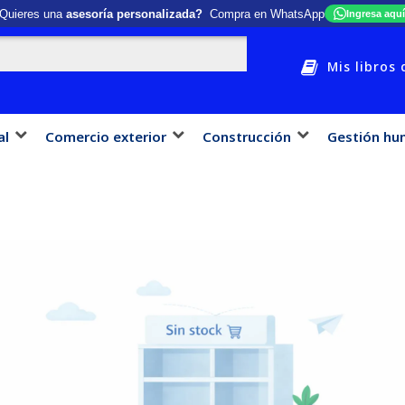
Quieres una
asesoría personalizada?
Compra en WhatsApp
Ingresa aquí
Mis libros 
al
Comercio exterior
Construcción
Gestión hu