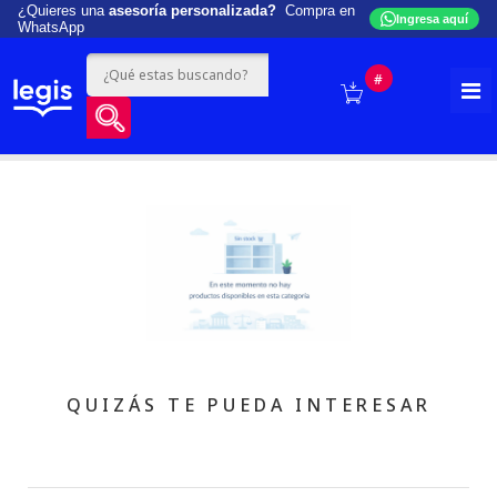
¿Quieres una
asesoría personalizada?
Compra en
Ingresa aquí
WhatsApp
#
QUIZÁS TE PUEDA INTERESAR