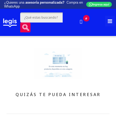
¿Quieres una
asesoría personalizada?
Compra en
Ingresa aquí
WhatsApp
#
QUIZÁS TE PUEDA INTERESAR