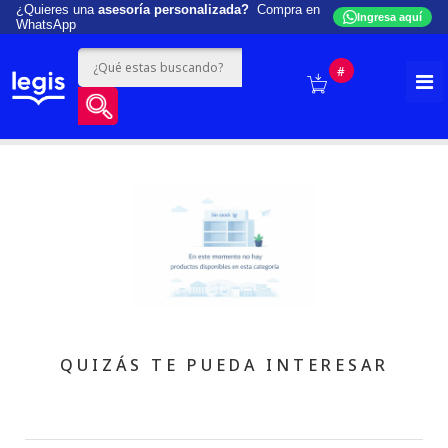
¿Quieres una
asesoría personalizada?
Compra en
Ingresa aquí
WhatsApp
#
QUIZÁS TE PUEDA INTERESAR