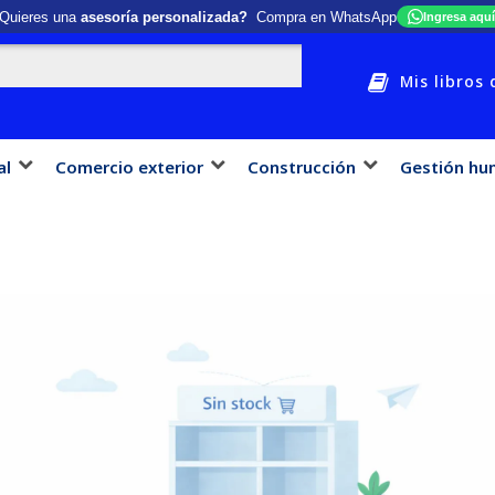
Quieres una
asesoría personalizada?
Compra en WhatsApp
Ingresa aquí
Mis libros 
al
Comercio exterior
Construcción
Gestión hu