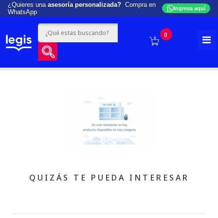
¿Quieres una
asesoría personalizada?
Compra en
Ingresa aquí
WhatsApp
0
QUIZÁS TE PUEDA INTERESAR