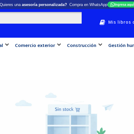
Quieres una
asesoría personalizada?
Compra en WhatsApp
Ingresa aquí
Mis libros 
al
Comercio exterior
Construcción
Gestión hu