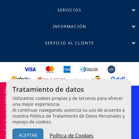
SERVICIOS
INFORMACIÓN
SERVICIO AL CLIENTE
Tratamiento de datos
RENUEVA TU SUSCRIPCIÓN
Política de Privacidad
Utilizamos cookies propias y de terceros para ofrecer
Términos y Condiciones
una mejor experiencia.
Al continuar navegando, autoriza su uso de acuerdo a
Línea Ética de Denuncias
nuestra Política de Tratamiento de Datos Personales y
manejo de cookies.
Legis Editores S.A. NIT 860-042-209-2.
© Todos los derechos
reservados
ACEPTAR
Política de Cookies