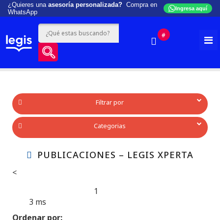
¿Quieres una
asesoría personalizada?
Compra en
Ingresa aquí
WhatsApp
#
Filtrar por
Categorias
PUBLICACIONES – LEGIS XPERTA
<
1
Produtos encontrados:
Resultado da Pesquisa por:
3 ms
en
Ordenar por: