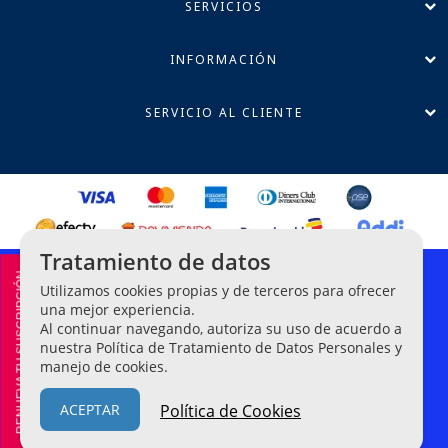
SERVICIOS
INFORMACIÓN
SERVICIO AL CLIENTE
Tratamiento de datos
RENUEVA TU SUSCRIPCIÓN
Política de Privacidad
Utilizamos cookies propias y de terceros para ofrecer
Términos y Condiciones
una mejor experiencia.
Línea Ética de Denuncias
Al continuar navegando, autoriza su uso de acuerdo a
nuestra Política de Tratamiento de Datos Personales y
manejo de cookies.
Legis Editores S.A. NIT 860-042-209-2.
© Todos los derechos
reservados
ACEPTAR
Política de Cookies
Empowered By