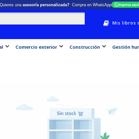
Quieres una
asesoría personalizada?
Compra en WhatsApp
Ingresa aquí
Mis libros 
al
Comercio exterior
Construcción
Gestión hu