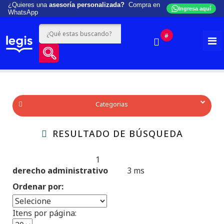
¿Quieres una
asesoría personalizada?
Compra en
Ingresa aquí
WhatsApp
#
Categorias
RESULTADO DE BÚSQUEDA
1
Produtos encontrados:
Resultado da Pesquisa por:
derecho administrativo
3 ms
en
Ordenar por:
Itens por página: