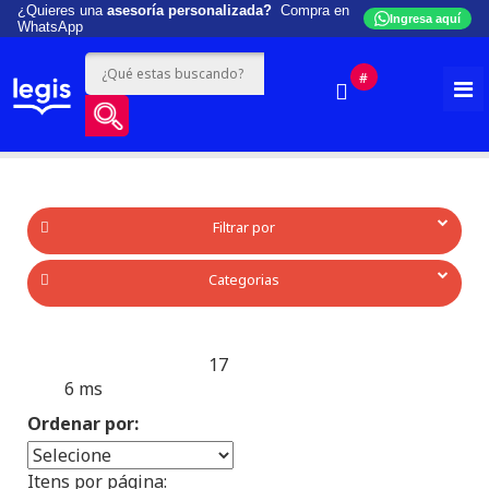
¿Quieres una
asesoría personalizada?
Compra en
Ingresa aquí
WhatsApp
#
Filtrar por
Categorias
17
Produtos encontrados:
Resultado da Pesquisa por:
6 ms
en
Ordenar por:
Itens por página: