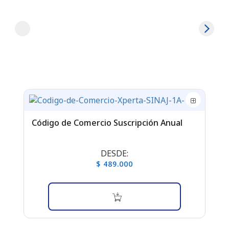
n
Código de Comercio Suscripción Anual
Ré
Su
DESDE:
$ 489.000