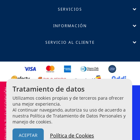
SERVICIOS
INFORMACIÓN
SERVICIO AL CLIENTE
Tratamiento de datos
RENUEVA TU SUSCRIPCIÓN
Política de Privacidad
Utilizamos cookies propias y de terceros para ofrecer
Términos y Condiciones
una mejor experiencia.
Al continuar navegando, autoriza su uso de acuerdo a
Línea Ética de Denuncias
nuestra Política de Tratamiento de Datos Personales y
manejo de cookies.
Legis Editores S.A. NIT 860-042-209-2.
© Todos los derechos
reservados
ACEPTAR
Política de Cookies