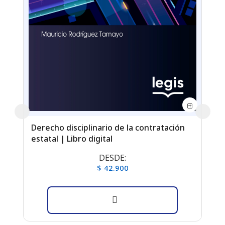
Derecho disciplinario de la contratación
estatal | Libro digital
DESDE:
$ 42.900
Libr