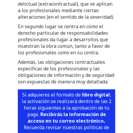
delictual (extracontractual), que se aplican
a los profesionales mediante ciertas
alteraciones (en el sentido de la severidad).
En segundo lugar se centra en cómo el
derecho particular de responsabilidades
profesionales da lugar a desarrollos que
muestran la obra común, tanto a favor de
los profesionales como en su contra.
Además, las obligaciones contractuales
específicas de los profesionales y las
obligaciones de información y de seguridad
son expuestas de manera muy detallada.
Si adquieres el formato de
libro digital
,
la activación se realizará dentro de las 2
horas siguientes a la aprobación de tu
pago.
Recibirás la información de
acceso en tu correo electrónico.
.
Recuerda revisar nuestras políticas de