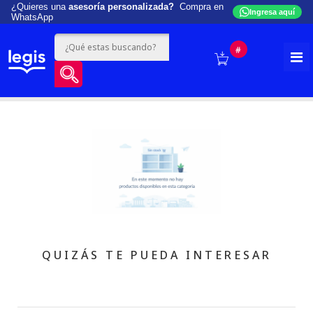
¿Quieres una
asesoría personalizada?
Compra en
Ingresa aquí
WhatsApp
#
QUIZÁS TE PUEDA INTERESAR