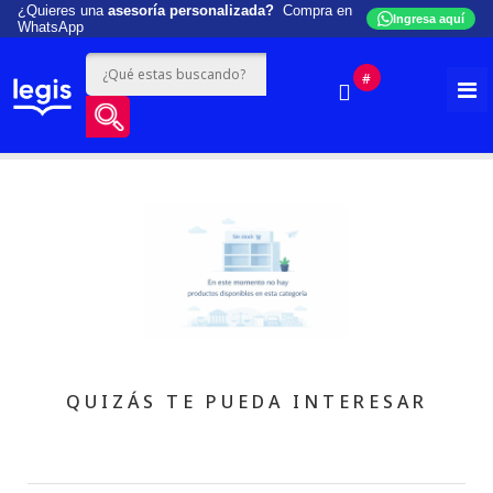
¿Quieres una
asesoría personalizada?
Compra en
Ingresa aquí
WhatsApp
#
QUIZÁS TE PUEDA INTERESAR