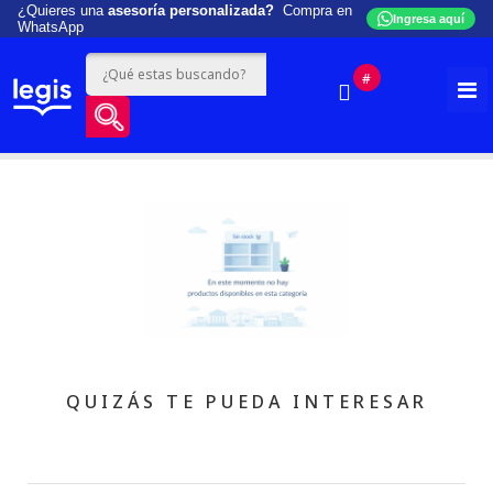
¿Quieres una
asesoría personalizada?
Compra en
Ingresa aquí
WhatsApp
#
QUIZÁS TE PUEDA INTERESAR