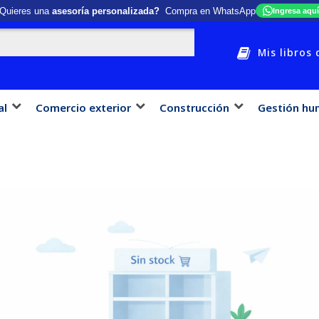
Quieres una
asesoría personalizada?
Compra en WhatsApp
Ingresa aquí
Mis libros 
al
Comercio exterior
Construcción
Gestión hu