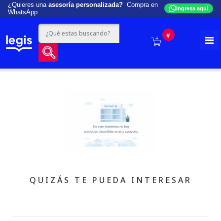
¿Quieres una
asesoría personalizada?
Compra en
Ingresa aquí
WhatsApp
#
QUIZÁS TE PUEDA INTERESAR