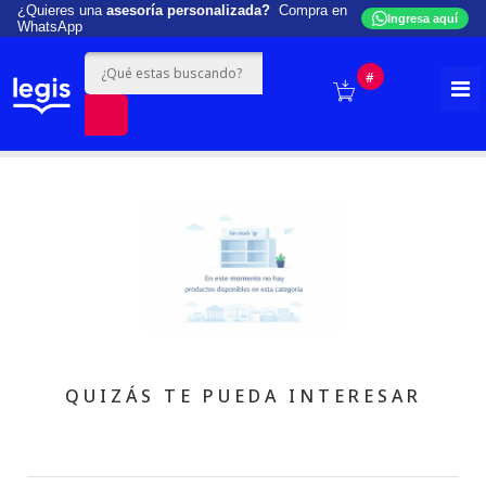
¿Quieres una
asesoría personalizada?
Compra en
Ingresa aquí
WhatsApp
#
QUIZÁS TE PUEDA INTERESAR