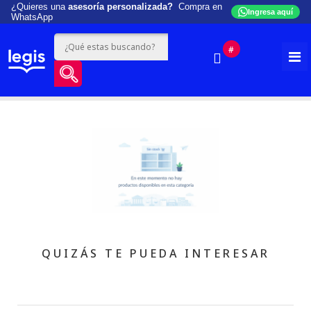
¿Quieres una
asesoría personalizada?
Compra en
Ingresa aquí
WhatsApp
#
QUIZÁS TE PUEDA INTERESAR