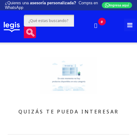
¿Quieres una
asesoría personalizada?
Compra en
Ingresa aquí
WhatsApp
#
QUIZÁS TE PUEDA INTERESAR