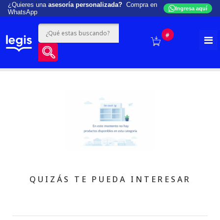
¿Quieres una
asesoría personalizada?
Compra en
Ingresa aquí
WhatsApp
#
QUIZÁS TE PUEDA INTERESAR