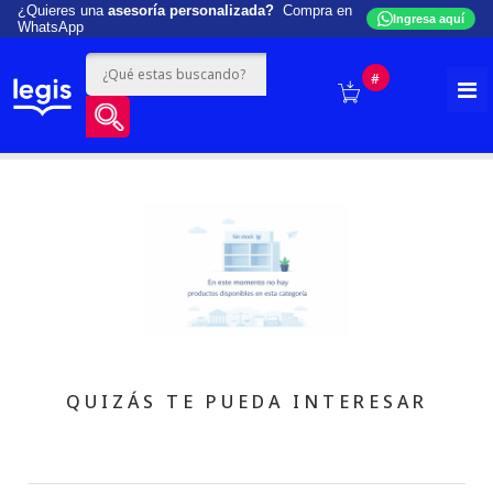
¿Quieres una
asesoría personalizada?
Compra en
Ingresa aquí
WhatsApp
#
QUIZÁS TE PUEDA INTERESAR