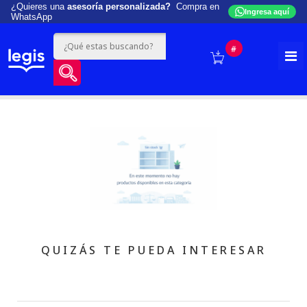
¿Quieres una
asesoría personalizada?
Compra en
Ingresa aquí
WhatsApp
#
QUIZÁS TE PUEDA INTERESAR