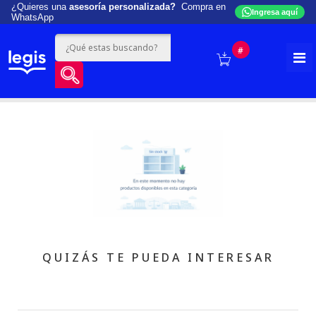
¿Quieres una
asesoría personalizada?
Compra en
Ingresa aquí
WhatsApp
#
QUIZÁS TE PUEDA INTERESAR