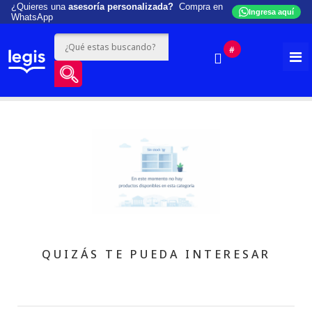
¿Quieres una
asesoría personalizada?
Compra en
Ingresa aquí
WhatsApp
#
QUIZÁS TE PUEDA INTERESAR