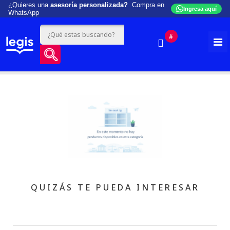
¿Quieres una
asesoría personalizada?
Compra en
Ingresa aquí
WhatsApp
#
QUIZÁS TE PUEDA INTERESAR