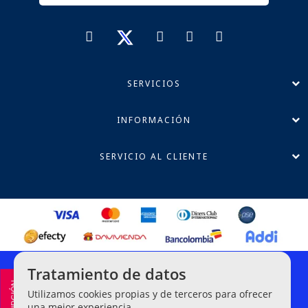
SERVICIOS
INFORMACIÓN
SERVICIO AL CLIENTE
Política de Privacidad
Tratamiento de datos
Términos y Condiciones
Utilizamos cookies propias y de terceros para ofrecer
Línea Ética de Denuncias
una mejor experiencia.