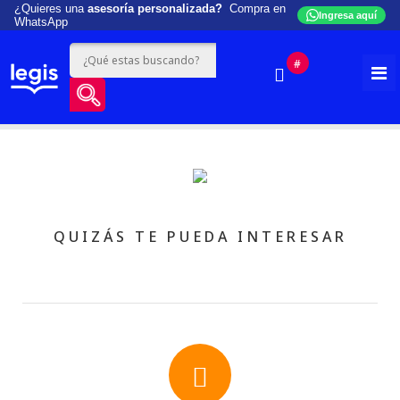
¿Quieres una
asesoría personalizada?
Compra en
Ingresa aquí
WhatsApp
#
QUIZÁS TE PUEDA INTERESAR