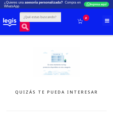
¿Quieres una
asesoría personalizada?
Compra en
Ingresa aquí
WhatsApp
#
QUIZÁS TE PUEDA INTERESAR